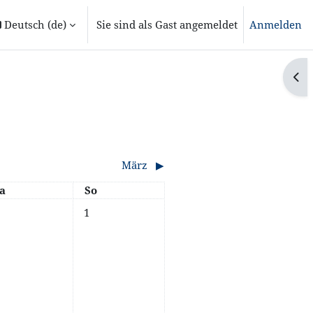
Deutsch ‎(de)‎
Sie sind als Gast angemeldet
Anmelden
Blo
März
▶︎
amstag
Sonntag
a
So
Keine Termine, Sonntag, 1. Februar
1