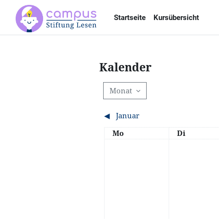
Zum Hauptinhalt
Startseite
Kursübersicht
Kalender
Monat
◀︎
Januar
Montag
Dienstag
Mo
Di