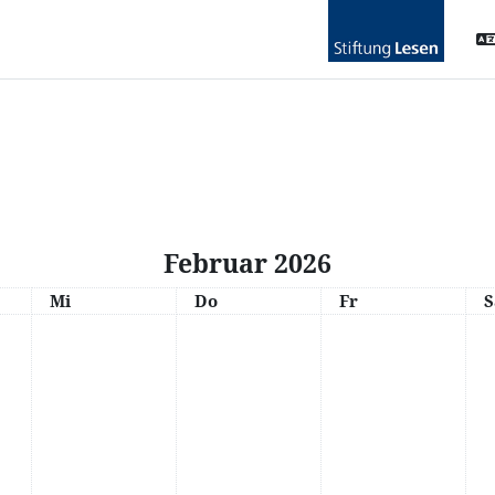
Februar 2026
Mittwoch
Donnerstag
Freitag
S
Mi
Do
Fr
S