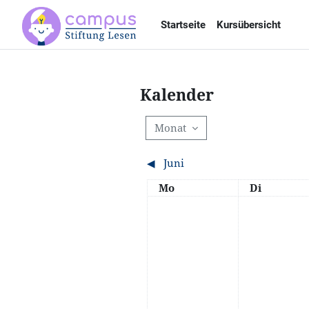
Zum Hauptinhalt
Startseite
Kursübersicht
Kalender
Monat
◀︎
Juni
Montag
Dienstag
Mo
Di