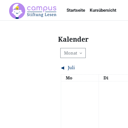
Zum Hauptinhalt
Startseite
Kursübersicht
Kalender
Monat
◀︎
Juli
Montag
Dienstag
Mo
Di