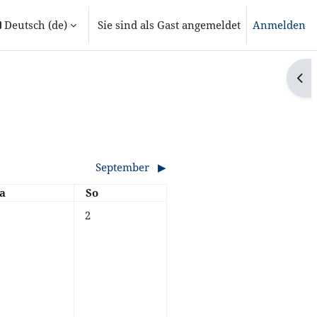
Deutsch ‎(de)‎
Sie sind als Gast angemeldet
Anmelden
Blo
September
▶︎
amstag
Sonntag
a
So
ne Termine, Samstag, 1. August
Keine Termine, Sonntag, 2. August
2