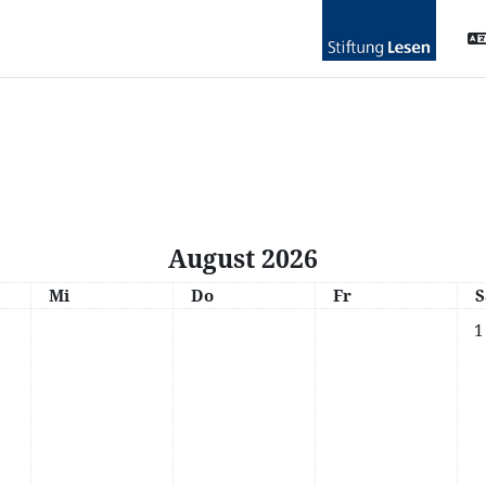
August 2026
Mittwoch
Donnerstag
Freitag
S
Mi
Do
Fr
S
Kei
1